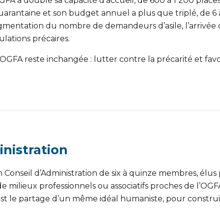
OGFA a doublé sa capacité d’accueil, de 600 à 1 200 place
uarantaine et son budget annuel a plus que triplé, de 6 à
ugmentation du nombre de demandeurs d’asile, l’arrivée d
ulations précaires.
OGFA reste inchangée : lutter contre la précarité et fav
nistration
 un Conseil d’Administration de six à quinze membres, élu
 de milieux professionnels ou associatifs proches de l’OG
, c’est le partage d’un même idéal humaniste, pour constr