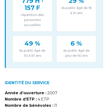
779 H ·
29 %
157 F
du public âgé de 18
à 24 ans
répartition des
personnes
accueillies
49 %
6 %
du public âgé de
du public âgé de
30 à 50 ans
plus de 60 ans
IDENTITÉ DU SERVICE
Année d’ouverture :
2007
Nombre d’ETP :
4 ETP
Nombre de bénévoles :
11