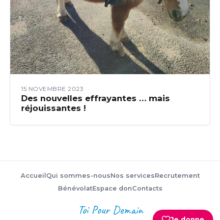
15 NOVEMBRE 2023
Des nouvelles effrayantes … mais
réjouissantes !
Accueil
Qui sommes-nous
Nos services
Recrutement
Bénévolat
Espace don
Contacts
Toi Pour Demain
Je donne