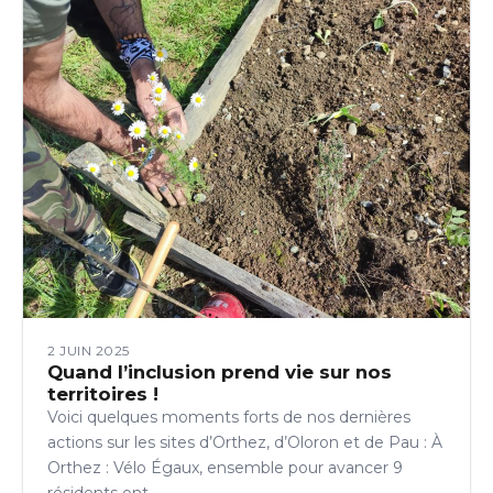
2 JUIN 2025
Quand l’inclusion prend vie sur nos
territoires !
Voici quelques moments forts de nos dernières
actions sur les sites d’Orthez, d’Oloron et de Pau : ‍À
Orthez : Vélo Égaux, ensemble pour avancer 9
résidents ont…