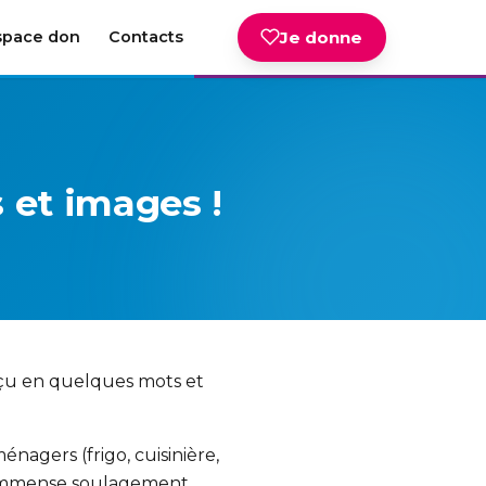
space don
Contacts
Je donne
 et images !
erçu en quelques mots et
nagers (frigo, cuisinière,
n immense soulagement