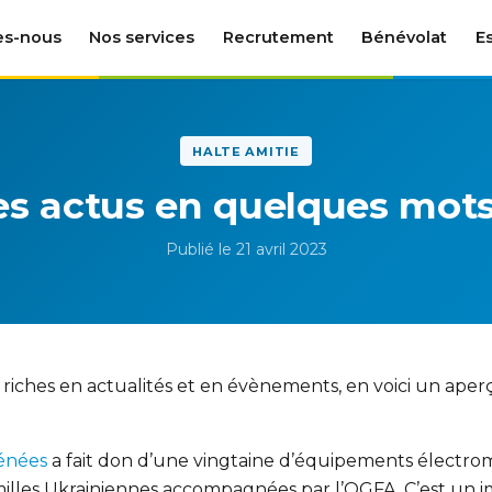
es-nous
Nos services
Recrutement
Bénévolat
E
HALTE AMITIE
es actus en quelques mots
Publié le 21 avril 2023
é riches en actualités et en évènements, en voici un ap
énées
a fait don d’une vingtaine d’équipements électromé
amilles Ukrainiennes accompagnées par l’OGFA. C’est u