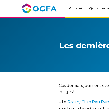
Accueil
Qui somm
Les dernièr
Ces derniers jours ont ét
images !
– Le
Rotary Club Pau Pyr
machine à laver) à des f