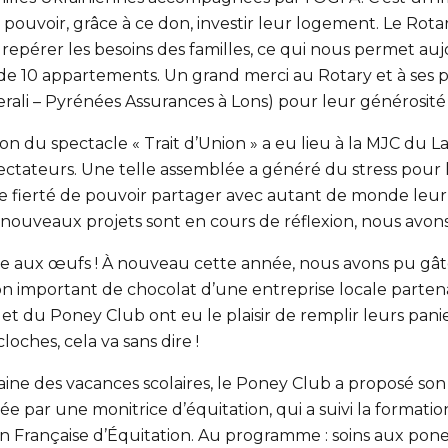
 pouvoir, grâce à ce don, investir leur logement. Le Rota
epérer les besoins des familles, ce qui nous permet auj
e 10 appartements. Un grand merci au Rotary et à ses p
rali – Pyrénées Assurances à Lons) pour leur générosité 
n du spectacle « Trait d’Union » a eu lieu à la MJC du La
ectateurs. Une telle assemblée a généré du stress pour l
 fierté de pouvoir partager avec autant de monde leur
 nouveaux projets sont en cours de réflexion, nous avons
sse aux œufs ! À nouveau cette année, nous avons pu gâte
important de chocolat d’une entreprise locale partenair
ié et du Poney Club ont eu le plaisir de remplir leurs pan
cloches, cela va sans dire !
ine des vacances scolaires, le Poney Club a proposé son 
ée par une monitrice d’équitation, qui a suivi la formation 
n Française d’Équitation. Au programme : soins aux pone