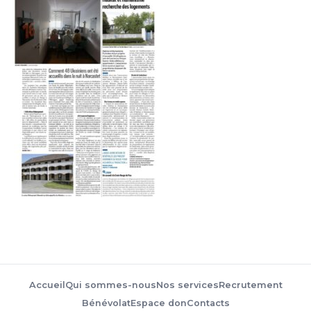
Accueil
Qui sommes-nous
Nos services
Recrutement
Bénévolat
Espace don
Contacts