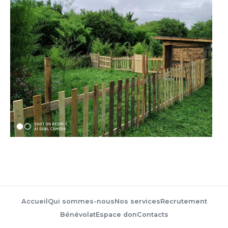
Accueil
Qui sommes-nous
Nos services
Recrutement
Bénévolat
Espace don
Contacts